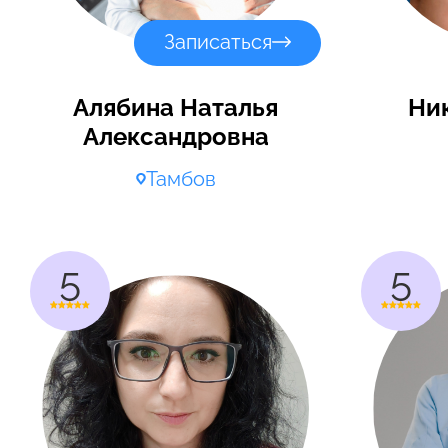
Записаться
Алябина Наталья
Ни
Александровна
Тамбов
5
5