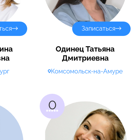
ться
Записаться
ина
Одинец Татьяна
вна
Дмитриевна
ург
Комсомольск-на-Амуре
0