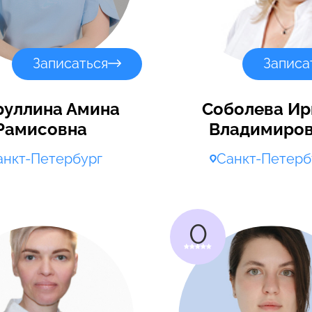
Записаться
Записа
руллина Амина
Соболева Ир
Рамисовна
Владимиро
анкт-Петербург
Санкт-Петерб
0