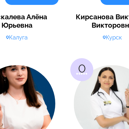
калева Алёна
Кирсанова Вик
Юрьевна
Викторовн
Калуга
Курск
0