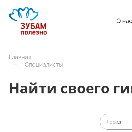
О на
Главная
—
Специалисты
Найти своего г
Город