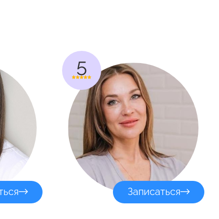
5
ться
Записаться