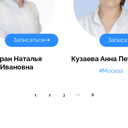
Записаться
Записа
ран Наталья
Кузаева Анна П
Ивановна
Москва
1
2
3
8