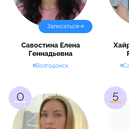
Записаться
Савостина Елена
Хай
Геннадьевна
Волгодонск
С
0
5