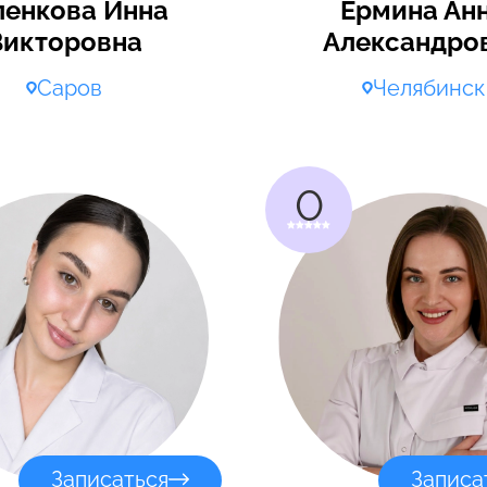
ленкова Инна
Ермина Ан
Викторовна
Александро
Саров
Челябинск
0
Записаться
Записа