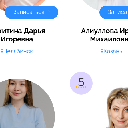
Записаться
Записа
китина Дарья
Алиуллова И
Игоревна
Михайлов
Челябинск
Казань
5