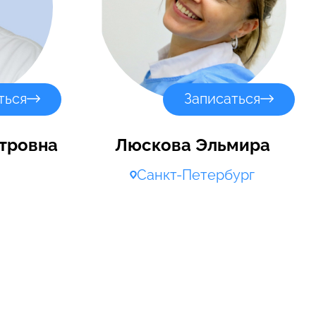
ться
Записаться
етровна
Люскова Эльмира
Санкт-Петербург