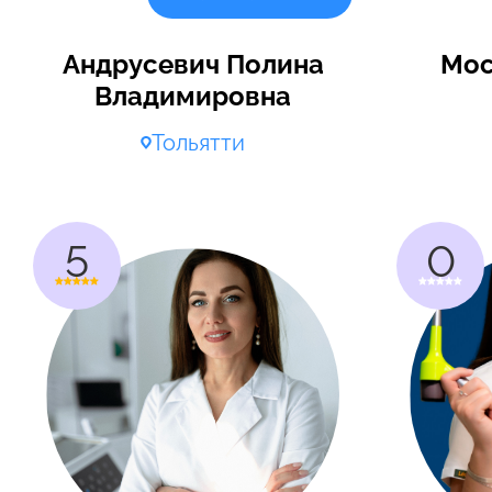
Андрусевич Полина
Мос
Владимировна
Тольятти
5
0