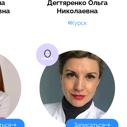
на
Дегтяренко Ольга
вна
Николаевна
Курск
0
ться
Записаться