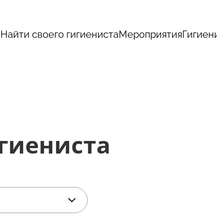
с
Найти своего гигиениста
Мероприятия
Гигиен
игиениста