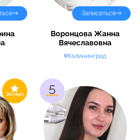
ться
Записаться
рина
Воронцова Жанна
на
Вячеславовна
Калининград
5
Эксперт