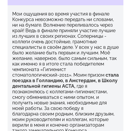
Мои ощущения во время участия в финале
Конкурса невозможно передать ни словами,
ни на бумаге. Волнение переливалось через
край! Ведь в финале приняли участие лучшие
из лучших
в своих регионах. Соперницы -
коллеги очень достойные, грамотные
специалисты в своём деле. У всех у нас в душе
было желание быть первым и лучшим. Моё
желание, наверное, было самым сильным, так
как именно я в итоге стала победителем
чемпионата «Гигиенист
стоматологический-2011». Моим призом
стала
поездка в Голландию, в Амстердам, в Школу
дентальной гигиены ACTA,
где я
познакомлюсь с коллегами-гигиенистами,
смогу обмениваться с ними опытом, и
получить новые знания, необходимые для
моей работы. За свою победу я
благодарна своим родным, близким друзьям,
моим руководителям и коллегам, которые
верили в меня и конечно организаторам
такого замечательного Конкурса