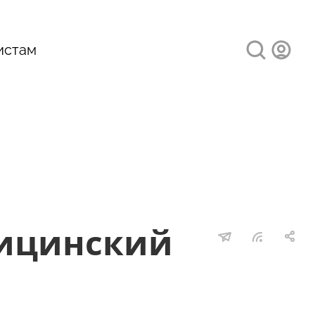
истам
дицинский