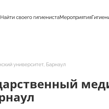
с
Найти своего гигиениста
Мероприятия
Гигиен
ский университет, Барнаул
ударственный ме
арнаул