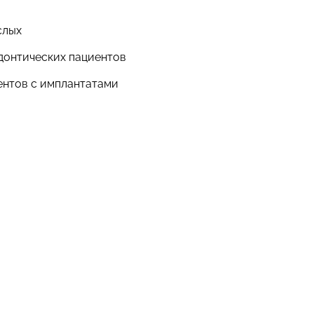
слых
донтических пациентов
ентов с имплантатами