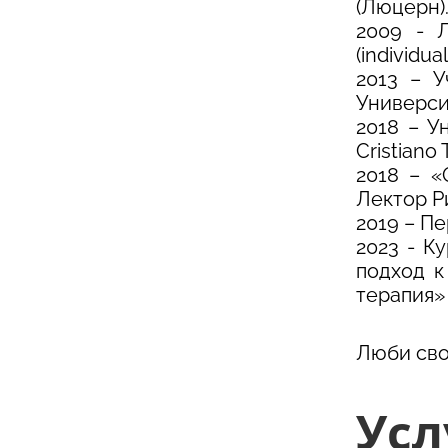
(Люцерн)
2009 - 
(individua
2013 – У
Универси
2018 – Ун
Cristiano 
2018 – «
Лектор Р
2019 – П
2023 - К
подход к
терапия»
Люби сво
Усл