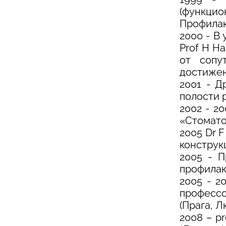
(функци
Профилак
2000 - В
Prof H H
от сопу
достиже
2001 - Д
полости р
2002 - 2
«Стомато
2005 Dr 
конструк
2005 - П
профилак
2005 - 20
профессо
(Прага, Л
2008 – p