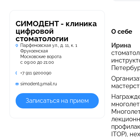
СИМОДЕНТ - клиника
цифровой
О себе
стоматологии
Ирина 
Парфеновская ул., д. 11, к. 1
Фрунзенская
стомато
Московские ворота
инструк
c 09:00 до 21:00
Петербур
+7 911 9200090
Организ
simodent@mail.ru
мастерст
Награжде
Записаться на прием
многолет
Многолет
лекцион
профилак
ITOP), н