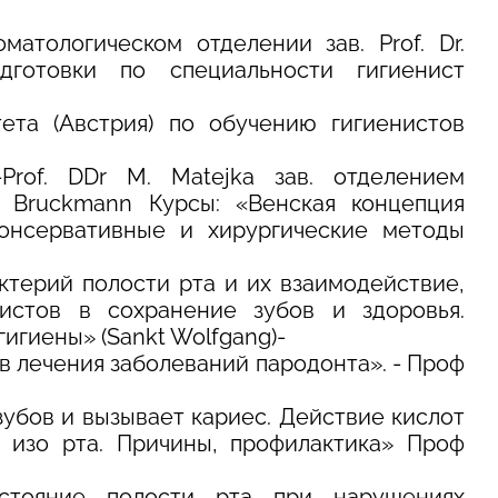
матологическом отделении зав. Prof. Dr.
дготовки по специальности гигиенист
ета (Австрия) по обучению гигиенистов
Prof. DDr M. Matejka зав. oтделением
C. Bruckmann Курсы: «Венская концепция
Консервативные и хирургические методы
ктерий полости рта и их взаимодействие,
нистов в сохранение зубов и здоровья.
игиены» (Sankt Wolfgang)-
ов лечения заболеваний пародонта». - Проф
зубов и вызывает кариес. Действие кислот
х изо рта. Причины, профилактика» Проф
тояние полости рта при нарушениях