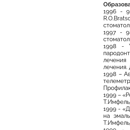
Образова
1996 - 9
R.O.Bra
стоматол
1997 - 9
стоматол
1998 - 
пародонт
лечения
лечения.
1998 – А
телеметр
Профилак
1999 – «
Т.Имфель
1999 - «
на эмаль
Т.Имфельд
1999 - 