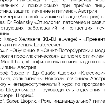
ональных и психических) при приёме пищи
тика, защита, лечение и гигиена». Австрия
 университетской клинике в Граце (Австрия) 
aas, Dr Polansky «Этиология, патогенез и раз
тствующих заболеваний и концепция ле
ний»
р Клаус Хеллвеге (Kl.-D.Hellwege) - «Преве
та и гигиены». Lauterecken.
004 г –Обучение в «Санкт-Петербургский ме
логия профилактическая», диплом с отличием
F Muetlthau, «Профилактика и гигиена до и п
циями». Австрия
роф Захер и Др Сцабо (Цюрих) «Классифик
тика, роль гигиены. Некрозы, лечение». Австр
09 – четырехступенчатый курс по программе ITO
р Шедельмаер – руководитель отделения п
юцерн, Цюрих.).
rof. Saxer. Цюрих. «Роль индивидуальной гиг