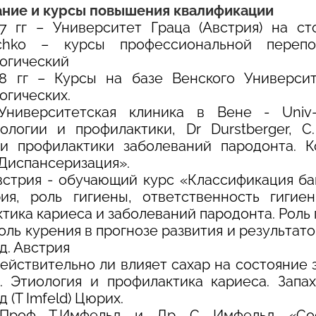
ние и курсы повышения квалификации
7 гг – Университет Граца (Австрия) на сто
tschko – курсы профессиональной перепо
огический
8 гг – Курсы на базе Венского Университ
огических.
Университетская клиника в Вене - Univ-
ологии и профилактики, Dr Durstberger, 
 и профилактики заболеваний пародонта. 
 Диспансеризация».
встрия - обучающий курс «Классификация ба
ия, роль гигиены, ответственность гигие
тика кариеса и заболеваний пародонта. Роль г
Роль курения в прогнозе развития и результат
д. Австрия
Действительно ли влияет сахар на состояние 
. Этиология и профилактика кариеса. Запа
 (T Imfeld) Цюрих.
Проф Т.Имфельд и Др С Имфельд «Сос