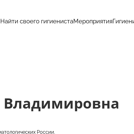
с
Найти своего гигиениста
Мероприятия
Гигиен
а Владимировна
матологических России.