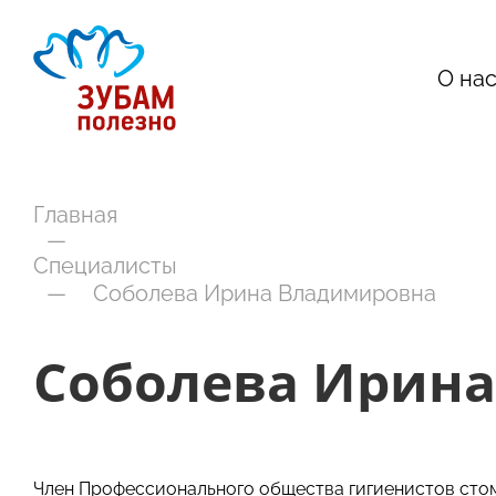
О на
Главная
—
Специалисты
—
Соболева Ирина Владимировна
Соболева Ирин
Член Профессионального общества гигиенистов сто