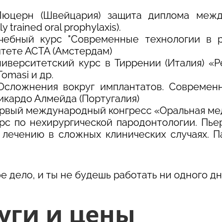
.
Люцерн (Швейцария) защита диплома межд
lly trained oral prophylaxis).
чебный курс "Современные технологии в р
тете АСТА (Амстердам)
иверситетский курс в Тиррении (Италия) «Peri
Tomasi и др.
Осложнения вокруг имплантатов. Современ
икардо Алмейда (Португалия)
ервый международный конгресс «Оральная ме
урс по нехирургической пародонтологии. П
 лечению в сложных клинических случаях. П
е дело, и ты не будешь работать ни одного дн
уги и цены